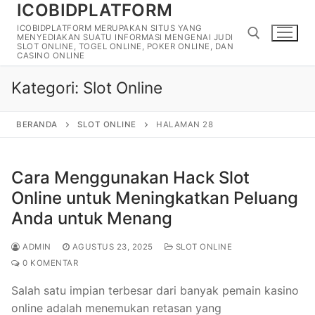
ICOBIDPLATFORM
Lompat
ke
ICOBIDPLATFORM MERUPAKAN SITUS YANG
MENYEDIAKAN SUATU INFORMASI MENGENAI JUDI
konten
SLOT ONLINE, TOGEL ONLINE, POKER ONLINE, DAN
CASINO ONLINE
Kategori:
Slot Online
Cari:
BERANDA
SLOT ONLINE
HALAMAN 28
Cara Menggunakan Hack Slot
Online untuk Meningkatkan Peluang
Anda untuk Menang
ADMIN
AGUSTUS 23, 2025
SLOT ONLINE
0 KOMENTAR
Salah satu impian terbesar dari banyak pemain kasino
online adalah menemukan retasan yang