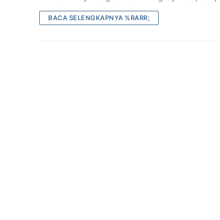
BACA SELENGKAPNYA %RARR;