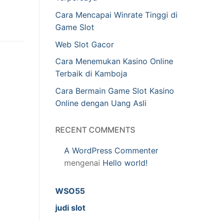
Cara Mencapai Winrate Tinggi di
Game Slot
Web Slot Gacor
Cara Menemukan Kasino Online
Terbaik di Kamboja
Cara Bermain Game Slot Kasino
Online dengan Uang Asli
RECENT COMMENTS
A WordPress Commenter
mengenai
Hello world!
WSO55
judi slot