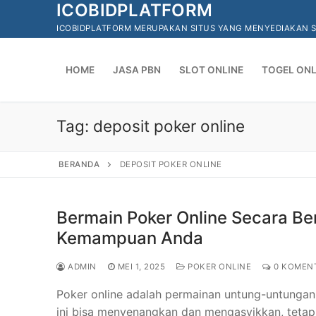
ICOBIDPLATFORM
Lompat
ke
ICOBIDPLATFORM MERUPAKAN SITUS YANG MENYEDIAKAN SU
konten
HOME
JASA PBN
SLOT ONLINE
TOGEL ONL
Tag:
deposit poker online
BERANDA
DEPOSIT POKER ONLINE
Bermain Poker Online Secara B
Kemampuan Anda
ADMIN
MEI 1, 2025
POKER ONLINE
0 KOMEN
Poker online adalah permainan untung-untungan
ini bisa menyenangkan dan mengasyikkan, tetap