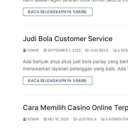
BACA SELENGKAPNYA %RARR;
Judi Bola Customer Service
ADMIN
SEPTEMBER 1, 2025
JUDI BOLA
0 KO
Ada banyak situs situs judi bola parlay yang b
menawarkan layanan pelanggan yang baik. Ada
BACA SELENGKAPNYA %RARR;
Cara Memilih Casino Online Ter
ADMIN
MEI 16, 2025
JUDI BOLA
0 KOMENTA