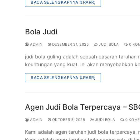
BACA SELENGKAPNYA %RARR;
Bola Judi
ADMIN
DESEMBER 31, 2025
JUDI BOLA
0 KO
judi bola guling adalah sebuah pasaran taruhan
keuntungan yang kuat. Ini akan menyebabkan 
BACA SELENGKAPNYA %RARR;
Agen Judi Bola Terpercaya – S
ADMIN
OKTOBER 8, 2025
JUDI BOLA
0 KOME
Kami adalah agen taruhan judi bola terpercaya, 
Kami adalah agen taruhan bola nomor satu di In