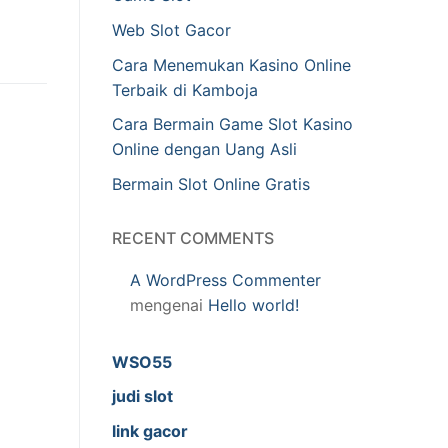
Web Slot Gacor
Cara Menemukan Kasino Online
Terbaik di Kamboja
Cara Bermain Game Slot Kasino
Online dengan Uang Asli
Bermain Slot Online Gratis
RECENT COMMENTS
A WordPress Commenter
mengenai
Hello world!
WSO55
judi slot
link gacor