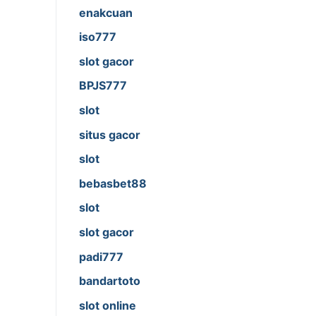
enakcuan
iso777
slot gacor
BPJS777
slot
situs gacor
slot
bebasbet88
slot
slot gacor
padi777
bandartoto
slot online