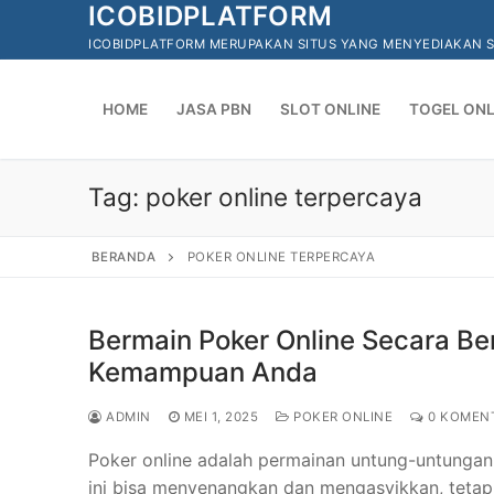
ICOBIDPLATFORM
Lompat
ke
ICOBIDPLATFORM MERUPAKAN SITUS YANG MENYEDIAKAN SU
konten
HOME
JASA PBN
SLOT ONLINE
TOGEL ONL
Tag:
poker online terpercaya
BERANDA
POKER ONLINE TERPERCAYA
Bermain Poker Online Secara B
Kemampuan Anda
ADMIN
MEI 1, 2025
POKER ONLINE
0 KOMEN
Poker online adalah permainan untung-untungan
ini bisa menyenangkan dan mengasyikkan, tetap