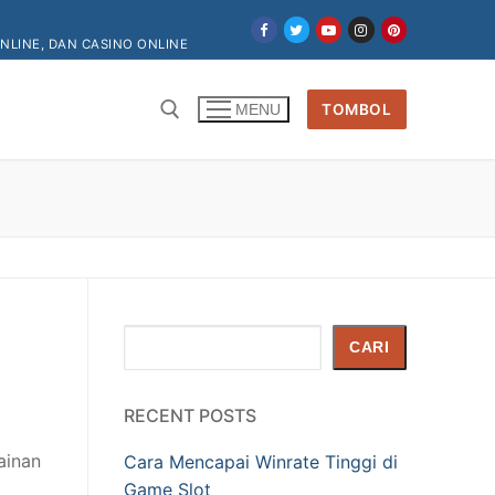
NLINE, DAN CASINO ONLINE
TOMBOL
MENU
Cari
CARI
RECENT POSTS
ainan
Cara Mencapai Winrate Tinggi di
Game Slot