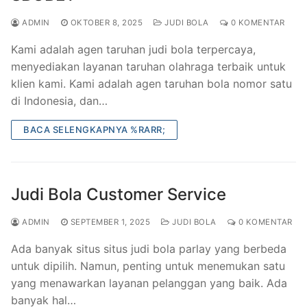
ADMIN
OKTOBER 8, 2025
JUDI BOLA
0 KOMENTAR
Kami adalah agen taruhan judi bola terpercaya,
menyediakan layanan taruhan olahraga terbaik untuk
klien kami. Kami adalah agen taruhan bola nomor satu
di Indonesia, dan…
BACA SELENGKAPNYA %RARR;
Judi Bola Customer Service
ADMIN
SEPTEMBER 1, 2025
JUDI BOLA
0 KOMENTAR
Ada banyak situs situs judi bola parlay yang berbeda
untuk dipilih. Namun, penting untuk menemukan satu
yang menawarkan layanan pelanggan yang baik. Ada
banyak hal…