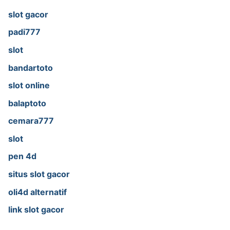
slot gacor
padi777
slot
bandartoto
slot online
balaptoto
cemara777
slot
pen 4d
situs slot gacor
oli4d alternatif
link slot gacor