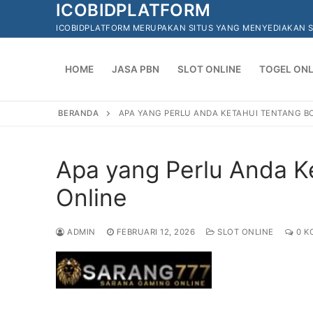
ICOBIDPLATFORM
Lompat
ke
ICOBIDPLATFORM MERUPAKAN SITUS YANG MENYEDIAKAN SU
konten
HOME
JASA PBN
SLOT ONLINE
TOGEL ONL
BERANDA
APA YANG PERLU ANDA KETAHUI TENTANG B
Apa yang Perlu Anda K
Online
ADMIN
FEBRUARI 12, 2026
SLOT ONLINE
0 K