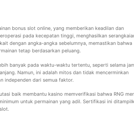
G
inan bonus slot online, yang memberikan keadilan dan
beroperasi pada kecepatan tinggi, menghasilkan serangkaia
terkait dengan angka-angka sebelumnya, memastikan bahwa 
rmainan tetap berdasarkan peluang.
bih banyak pada waktu-waktu tertentu, seperti selama ja
anjang. Namun, ini adalah mitos dan tidak mencerminkan
n independen dari semua faktor.
reputasi baik membantu kasino memverifikasi bahwa RNG me
nimum untuk permainan yang adil. Sertifikasi ini ditampil
lot.