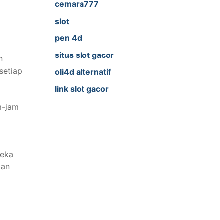
cemara777
slot
pen 4d
situs slot gacor
n
setiap
oli4d alternatif
link slot gacor
m-jam
reka
kan