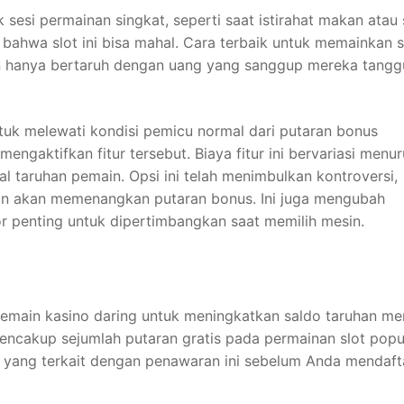
sesi permainan singkat, seperti saat istirahat makan atau 
bahwa slot ini bisa mahal. Cara terbaik untuk memainkan sl
n hanya bertaruh dengan uang yang sanggup mereka tang
uk melewati kondisi pemicu normal dari putaran bonus
gaktifkan fitur tersebut. Biaya fitur ini bervariasi menur
tal taruhan pemain. Opsi ini telah menimbulkan kontroversi,
in akan memenangkan putaran bonus. Ini juga mengubah
or penting untuk dipertimbangkan saat memilih mesin.
emain kasino daring untuk meningkatkan saldo taruhan me
mencakup sejumlah putaran gratis pada permainan slot popul
 yang terkait dengan penawaran ini sebelum Anda mendafta