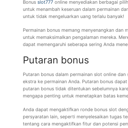
Bonus
slot777
online menyediakan berbagai pilih
untuk menambah keseruan dalam permainan dan
untuk tidak mengeluarkan uang terlalu banyak!
Permainan bonus memang menyenangkan dan menari
untuk memaksimalkan pengalaman mereka. Merek
dapat memengaruhi seberapa sering Anda mene
Putaran bonus
Putaran bonus dalam permainan slot online dan
ekstra ke permainan Anda. Putaran bonus dapat
putaran bonus tidak ditentukan sebelumnya kar
mengapa penting untuk menetapkan batas keme
Anda dapat mengaktifkan ronde bonus slot den
persyaratan lain, seperti menyelesaikan tugas t
tentang cara mengaktifkan fitur dan potensi pe