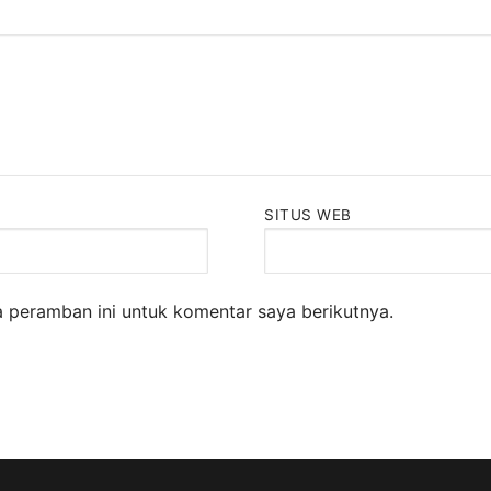
SITUS WEB
 peramban ini untuk komentar saya berikutnya.