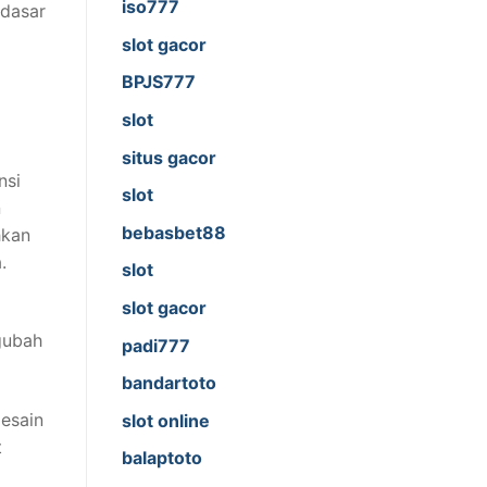
iso777
 dasar
slot gacor
BPJS777
slot
situs gacor
nsi
slot
n
bebasbet88
hkan
.
slot
slot gacor
gubah
padi777
bandartoto
desain
slot online
t
balaptoto