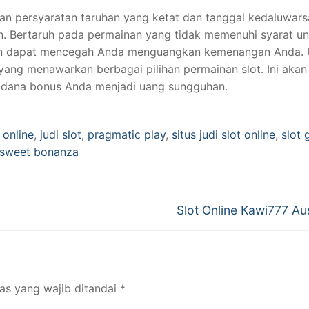
an persyaratan taruhan yang ketat dan tanggal kedaluwars
n. Bertaruh pada permainan yang tidak memenuhi syarat un
an dapat mencegah Anda menguangkan kemenangan Anda. 
ang menawarkan berbagai pilihan permainan slot. Ini akan
 dana bonus Anda menjadi uang sungguhan.
 online
,
judi slot
,
pragmatic play
,
situs judi slot online
,
slot 
sweet bonanza
Next
Slot Online Kawi777 Aus
post:
as yang wajib ditandai
*