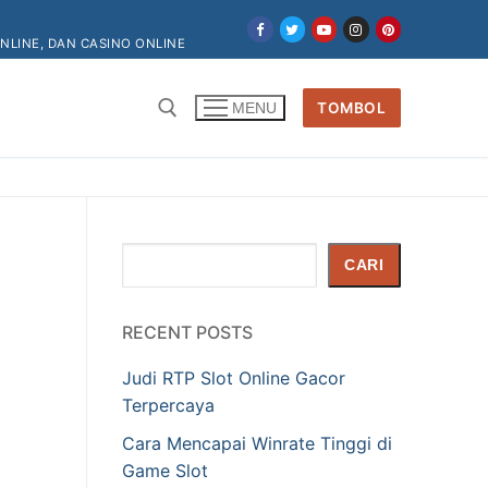
NLINE, DAN CASINO ONLINE
TOMBOL
MENU
Cari
CARI
RECENT POSTS
Judi RTP Slot Online Gacor
Terpercaya
Cara Mencapai Winrate Tinggi di
Game Slot