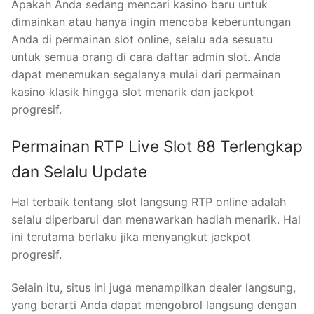
Apakah Anda sedang mencari kasino baru untuk
dimainkan atau hanya ingin mencoba keberuntungan
Anda di permainan slot online, selalu ada sesuatu
untuk semua orang di cara daftar admin slot. Anda
dapat menemukan segalanya mulai dari permainan
kasino klasik hingga slot menarik dan jackpot
progresif.
Permainan RTP Live Slot 88 Terlengkap
dan Selalu Update
Hal terbaik tentang slot langsung RTP online adalah
selalu diperbarui dan menawarkan hadiah menarik. Hal
ini terutama berlaku jika menyangkut jackpot
progresif.
Selain itu, situs ini juga menampilkan dealer langsung,
yang berarti Anda dapat mengobrol langsung dengan