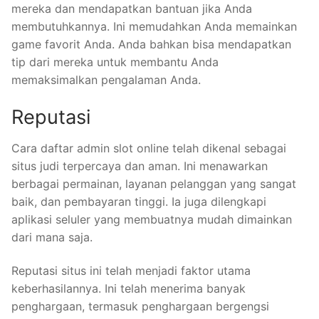
mereka dan mendapatkan bantuan jika Anda
membutuhkannya. Ini memudahkan Anda memainkan
game favorit Anda. Anda bahkan bisa mendapatkan
tip dari mereka untuk membantu Anda
memaksimalkan pengalaman Anda.
Reputasi
Cara daftar admin slot online telah dikenal sebagai
situs judi terpercaya dan aman. Ini menawarkan
berbagai permainan, layanan pelanggan yang sangat
baik, dan pembayaran tinggi. Ia juga dilengkapi
aplikasi seluler yang membuatnya mudah dimainkan
dari mana saja.
Reputasi situs ini telah menjadi faktor utama
keberhasilannya. Ini telah menerima banyak
penghargaan, termasuk penghargaan bergengsi