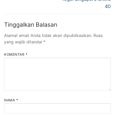
4D
Tinggalkan Balasan
Alamat email Anda tidak akan dipublikasikan.
Ruas
yang wajib ditandai
*
KOMENTAR
*
NAMA
*