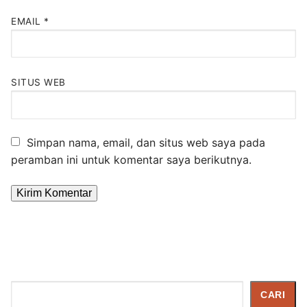
EMAIL
*
SITUS WEB
Simpan nama, email, dan situs web saya pada
peramban ini untuk komentar saya berikutnya.
Cari
CARI