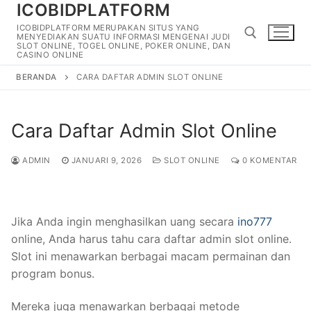
ICOBIDPLATFORM
Lompat
ke
ICOBIDPLATFORM MERUPAKAN SITUS YANG
MENYEDIAKAN SUATU INFORMASI MENGENAI JUDI
konten
SLOT ONLINE, TOGEL ONLINE, POKER ONLINE, DAN
CASINO ONLINE
BERANDA
CARA DAFTAR ADMIN SLOT ONLINE
Cari:
Cara Daftar Admin Slot Online
ADMIN
JANUARI 9, 2026
SLOT ONLINE
0 KOMENTAR
Jika Anda ingin menghasilkan uang secara
ino777
online, Anda harus tahu cara daftar admin slot online.
Slot ini menawarkan berbagai macam permainan dan
program bonus.
Mereka juga menawarkan berbagai metode