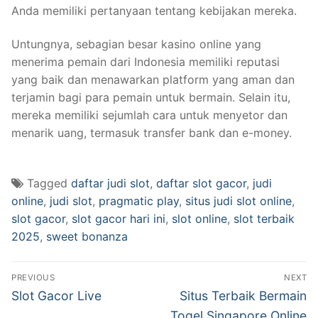
Anda memiliki pertanyaan tentang kebijakan mereka.
Untungnya, sebagian besar kasino online yang
menerima pemain dari Indonesia memiliki reputasi
yang baik dan menawarkan platform yang aman dan
terjamin bagi para pemain untuk bermain. Selain itu,
mereka memiliki sejumlah cara untuk menyetor dan
menarik uang, termasuk transfer bank dan e-money.
Tagged
daftar judi slot
,
daftar slot gacor
,
judi
online
,
judi slot
,
pragmatic play
,
situs judi slot online
,
slot gacor
,
slot gacor hari ini
,
slot online
,
slot terbaik
2025
,
sweet bonanza
Navigasi
PREVIOUS
NEXT
pos
Previous
Next
Slot Gacor Live
Situs Terbaik Bermain
post:
post:
Togel Singapore Online