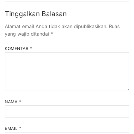
Tinggalkan Balasan
Alamat email Anda tidak akan dipublikasikan.
Ruas
yang wajib ditandai
*
KOMENTAR
*
NAMA
*
EMAIL
*