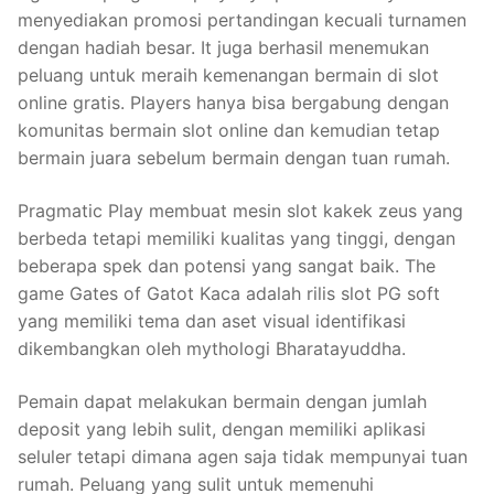
menyediakan promosi pertandingan kecuali turnamen
dengan hadiah besar. It juga berhasil menemukan
peluang untuk meraih kemenangan bermain di slot
online gratis. Players hanya bisa bergabung dengan
komunitas bermain slot online dan kemudian tetap
bermain juara sebelum bermain dengan tuan rumah.
Pragmatic Play membuat mesin slot kakek zeus yang
berbeda tetapi memiliki kualitas yang tinggi, dengan
beberapa spek dan potensi yang sangat baik. The
game Gates of Gatot Kaca adalah rilis slot PG soft
yang memiliki tema dan aset visual identifikasi
dikembangkan oleh mythologi Bharatayuddha.
Pemain dapat melakukan bermain dengan jumlah
deposit yang lebih sulit, dengan memiliki aplikasi
seluler tetapi dimana agen saja tidak mempunyai tuan
rumah. Peluang yang sulit untuk memenuhi