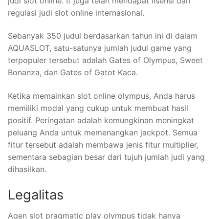
judi slot online. It juga telah mendapat lisensi dari
regulasi judi slot online internasional.
Sebanyak 350 judul berdasarkan tahun ini di dalam
AQUASLOT, satu-satunya jumlah judul game yang
terpopuler tersebut adalah Gates of Olympus, Sweet
Bonanza, dan Gates of Gatot Kaca.
Ketika memainkan slot online olympus, Anda harus
memiliki modal yang cukup untuk membuat hasil
positif. Peringatan adalah kemungkinan meningkat
peluang Anda untuk memenangkan jackpot. Semua
fitur tersebut adalah membawa jenis fitur multiplier,
sementara sebagian besar dari tujuh jumlah judi yang
dihasilkan.
Legalitas
Agen slot pragmatic play olympus tidak hanya