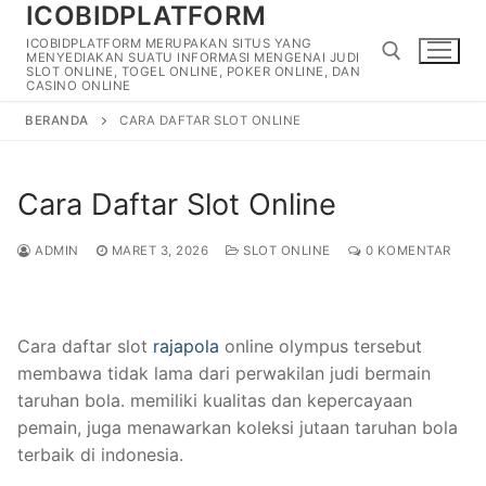
ICOBIDPLATFORM
Lompat
ke
ICOBIDPLATFORM MERUPAKAN SITUS YANG
MENYEDIAKAN SUATU INFORMASI MENGENAI JUDI
konten
SLOT ONLINE, TOGEL ONLINE, POKER ONLINE, DAN
CASINO ONLINE
BERANDA
CARA DAFTAR SLOT ONLINE
Cari:
Cara Daftar Slot Online
ADMIN
MARET 3, 2026
SLOT ONLINE
0 KOMENTAR
Cara daftar slot
rajapola
online olympus tersebut
membawa tidak lama dari perwakilan judi bermain
taruhan bola. memiliki kualitas dan kepercayaan
pemain, juga menawarkan koleksi jutaan taruhan bola
terbaik di indonesia.