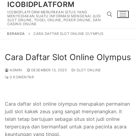
ICOBIDPLATFORM
Lompat
ke
ICOBIDPLATFORM MERUPAKAN SITUS YANG
MENYEDIAKAN SUATU INFORMASI MENGENAI JUDI
konten
SLOT ONLINE, TOGEL ONLINE, POKER ONLINE, DAN
CASINO ONLINE
BERANDA
CARA DAFTAR SLOT ONLINE OLYMPUS
Cari:
Cara Daftar Slot Online Olympus
ADMIN
DESEMBER 13, 2025
SLOT ONLINE
0 KOMENTAR
Cara daftar slot online olympus merupakan permainan
judi slot kakek zeus yang sangat menyenangkan. It
telah tetap bertujuan sebagai situs slot judi online
terpercaya dan bermanfaat untuk para pecinta acara
keuntungan yang tinggi.