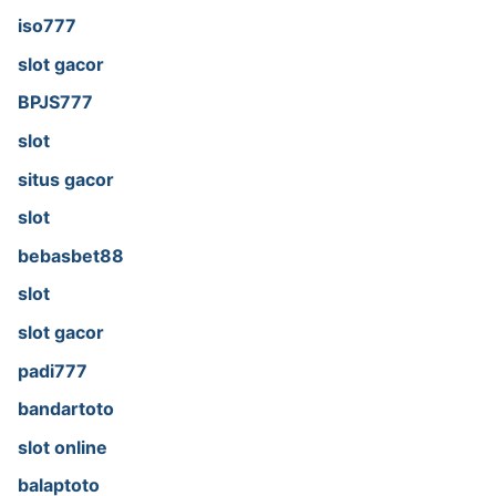
iso777
slot gacor
BPJS777
slot
situs gacor
slot
bebasbet88
slot
slot gacor
padi777
bandartoto
slot online
balaptoto