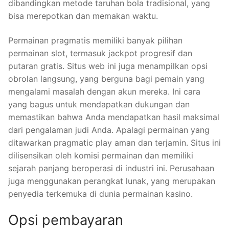
dibandingkan metode taruhan bola tradisional, yang
bisa merepotkan dan memakan waktu.
Permainan pragmatis memiliki banyak pilihan
permainan slot, termasuk jackpot progresif dan
putaran gratis. Situs web ini juga menampilkan opsi
obrolan langsung, yang berguna bagi pemain yang
mengalami masalah dengan akun mereka. Ini cara
yang bagus untuk mendapatkan dukungan dan
memastikan bahwa Anda mendapatkan hasil maksimal
dari pengalaman judi Anda. Apalagi permainan yang
ditawarkan pragmatic play aman dan terjamin. Situs ini
dilisensikan oleh komisi permainan dan memiliki
sejarah panjang beroperasi di industri ini. Perusahaan
juga menggunakan perangkat lunak, yang merupakan
penyedia terkemuka di dunia permainan kasino.
Opsi pembayaran