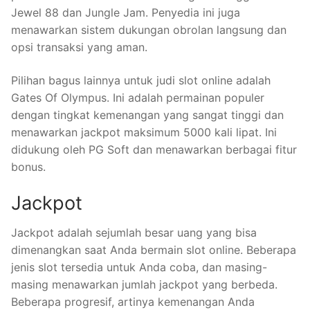
Jewel 88 dan Jungle Jam. Penyedia ini juga
menawarkan sistem dukungan obrolan langsung dan
opsi transaksi yang aman.
Pilihan bagus lainnya untuk judi slot online adalah
Gates Of Olympus. Ini adalah permainan populer
dengan tingkat kemenangan yang sangat tinggi dan
menawarkan jackpot maksimum 5000 kali lipat. Ini
didukung oleh PG Soft dan menawarkan berbagai fitur
bonus.
Jackpot
Jackpot adalah sejumlah besar uang yang bisa
dimenangkan saat Anda bermain slot online. Beberapa
jenis slot tersedia untuk Anda coba, dan masing-
masing menawarkan jumlah jackpot yang berbeda.
Beberapa progresif, artinya kemenangan Anda