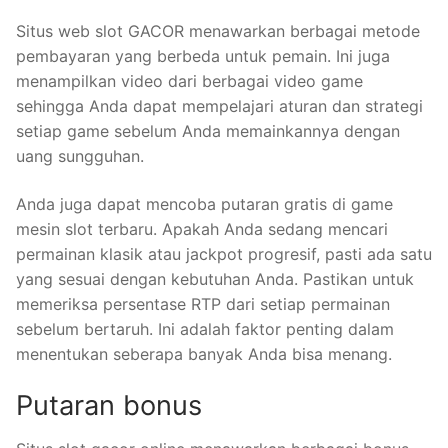
Situs web slot GACOR menawarkan berbagai metode
pembayaran yang berbeda untuk pemain. Ini juga
menampilkan video dari berbagai video game
sehingga Anda dapat mempelajari aturan dan strategi
setiap game sebelum Anda memainkannya dengan
uang sungguhan.
Anda juga dapat mencoba putaran gratis di game
mesin slot terbaru. Apakah Anda sedang mencari
permainan klasik atau jackpot progresif, pasti ada satu
yang sesuai dengan kebutuhan Anda. Pastikan untuk
memeriksa persentase RTP dari setiap permainan
sebelum bertaruh. Ini adalah faktor penting dalam
menentukan seberapa banyak Anda bisa menang.
Putaran bonus