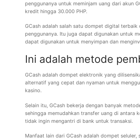
penggunanya untuk meminjam uang dari akun G
kredit hingga 30.000 PHP.
GCash adalah salah satu dompet digital terbaik 
penggunanya. Itu juga dapat digunakan untuk me
dapat digunakan untuk menyimpan dan menginve
Ini adalah metode pem
GCash adalah dompet elektronik yang dilisensikan
alternatif yang cepat dan nyaman untuk menggun
kasino.
Selain itu, GCash bekerja dengan banyak meto
sehingga memudahkan transfer uang di antara ke
tidak ingin mengantri di bank untuk transaksi.
Manfaat lain dari GCash adalah dompet seluler