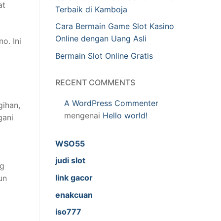
at
Terbaik di Kamboja
Cara Bermain Game Slot Kasino
Online dengan Uang Asli
o. Ini
Bermain Slot Online Gratis
RECENT COMMENTS
A WordPress Commenter
ihan,
mengenai
Hello world!
gani
WSO55
judi slot
ng
link gacor
un
enakcuan
iso777