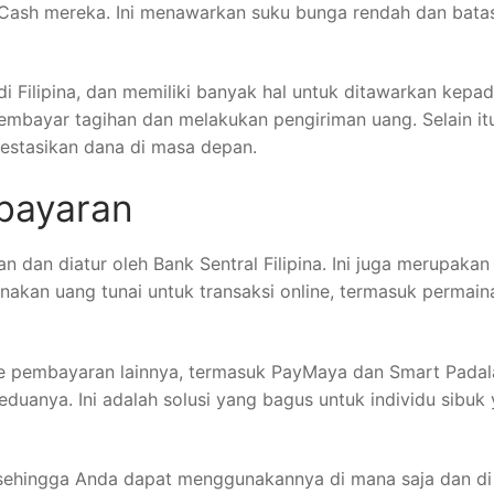
Cash mereka. Ini menawarkan suku bunga rendah dan bata
di Filipina, dan memiliki banyak hal untuk ditawarkan kepa
mbayar tagihan dan melakukan pengiriman uang. Selain itu
stasikan dana di masa depan.
bayaran
 dan diatur oleh Bank Sentral Filipina. Ini juga merupakan
akan uang tunai untuk transaksi online, termasuk permain
de pembayaran lainnya, termasuk PayMaya dan Smart Padal
duanya. Ini adalah solusi yang bagus untuk individu sibuk
, sehingga Anda dapat menggunakannya di mana saja dan d