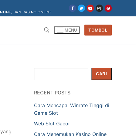
NLINE, DAN CASINO ONLINE
TOMBOL
MENU
Cari
CARI
RECENT POSTS
Cara Mencapai Winrate Tinggi di
Game Slot
Web Slot Gacor
 yang
Cara Menemukan Kasino Online