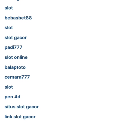
slot
bebasbet88
slot
slot gacor
padi777
slot online
balaptoto
cemara777
slot
pen 4d
situs slot gacor
link slot gacor