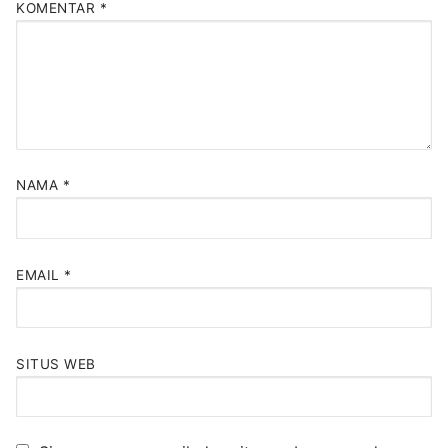
KOMENTAR
*
NAMA
*
EMAIL
*
SITUS WEB