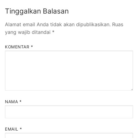
Tinggalkan Balasan
Alamat email Anda tidak akan dipublikasikan.
Ruas
yang wajib ditandai
*
KOMENTAR
*
NAMA
*
EMAIL
*