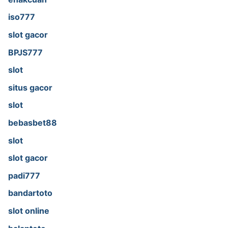
iso777
slot gacor
BPJS777
slot
situs gacor
slot
bebasbet88
slot
slot gacor
padi777
bandartoto
slot online