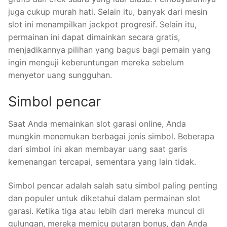
juga cukup murah hati. Selain itu, banyak dari mesin
slot ini menampilkan jackpot progresif. Selain itu,
permainan ini dapat dimainkan secara gratis,
menjadikannya pilihan yang bagus bagi pemain yang
ingin menguji keberuntungan mereka sebelum
menyetor uang sungguhan.
Simbol pencar
Saat Anda memainkan slot garasi online, Anda
mungkin menemukan berbagai jenis simbol. Beberapa
dari simbol ini akan membayar uang saat garis
kemenangan tercapai, sementara yang lain tidak.
Simbol pencar adalah salah satu simbol paling penting
dan populer untuk diketahui dalam permainan slot
garasi. Ketika tiga atau lebih dari mereka muncul di
gulungan, mereka memicu putaran bonus, dan Anda