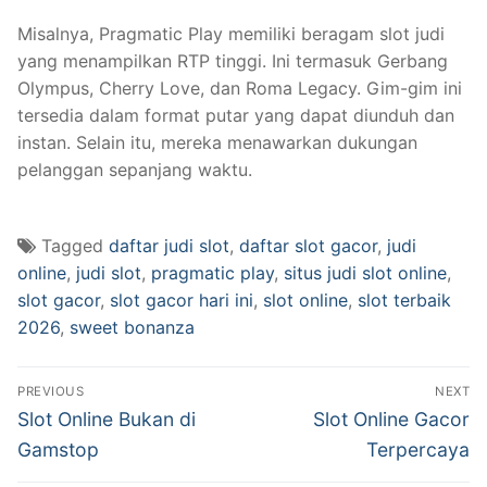
Misalnya, Pragmatic Play memiliki beragam slot judi
yang menampilkan RTP tinggi. Ini termasuk Gerbang
Olympus, Cherry Love, dan Roma Legacy. Gim-gim ini
tersedia dalam format putar yang dapat diunduh dan
instan. Selain itu, mereka menawarkan dukungan
pelanggan sepanjang waktu.
Tagged
daftar judi slot
,
daftar slot gacor
,
judi
online
,
judi slot
,
pragmatic play
,
situs judi slot online
,
slot gacor
,
slot gacor hari ini
,
slot online
,
slot terbaik
2026
,
sweet bonanza
Navigasi
PREVIOUS
NEXT
pos
Previous
Next
Slot Online Bukan di
Slot Online Gacor
post:
post:
Gamstop
Terpercaya