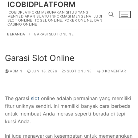
ICOBIDPLATFORM
Lompat
ke
ICOBIDPLATFORM MERUPAKAN SITUS YANG
MENYEDIAKAN SUATU INFORMASI MENGENAI JUDI
konten
SLOT ONLINE, TOGEL ONLINE, POKER ONLINE, DAN
CASINO ONLINE
BERANDA
GARASI SLOT ONLINE
Cari:
Garasi Slot Online
ADMIN
JUNI 18, 2026
SLOT ONLINE
0 KOMENTAR
The garasi
slot
online adalah permainan yang memiliki
fitur uniknya sendiri. Ini memiliki banyak cara berbeda
untuk membuat Anda merasa seperti berada di tepi
kursi Anda.
Ini juga menawarkan kesempatan untuk memenangkan