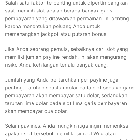
Salah satu faktor terpenting untuk dipertimbangkan
saat memilih slot adalah berapa banyak garis
pembayaran yang ditawarkan permainan. Ini penting
karena menentukan peluang Anda untuk
memenangkan jackpot atau putaran bonus.
Jika Anda seorang pemula, sebaiknya cari slot yang
memiliki jumlah payline rendah. Ini akan mengurangi
risiko Anda kehilangan terlalu banyak uang.
Jumlah yang Anda pertaruhkan per payline juga
penting. Taruhan sepuluh dolar pada slot sepuluh garis
pembayaran akan membayar satu dolar, sedangkan
taruhan lima dolar pada slot lima garis pembayaran
akan membayar dua dolar.
Selain paylines, Anda mungkin juga ingin memeriksa
apakah slot tersebut memiliki simbol Wild atau