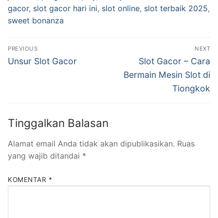
gacor
,
slot gacor hari ini
,
slot online
,
slot terbaik 2025
,
sweet bonanza
Navigasi
PREVIOUS
NEXT
pos
Previous
Next
Unsur Slot Gacor
Slot Gacor – Cara
post:
post:
Bermain Mesin Slot di
Tiongkok
Tinggalkan Balasan
Alamat email Anda tidak akan dipublikasikan.
Ruas
yang wajib ditandai
*
KOMENTAR
*