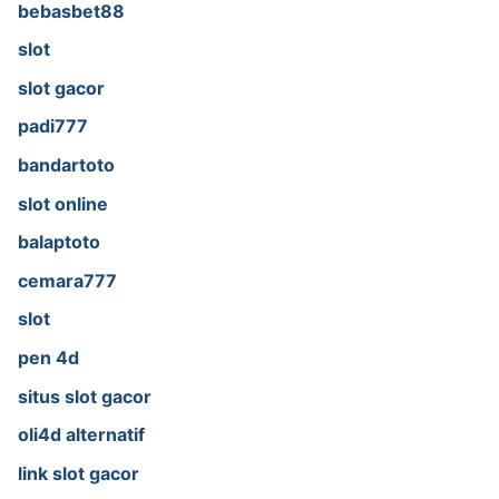
bebasbet88
slot
slot gacor
padi777
bandartoto
slot online
balaptoto
cemara777
slot
pen 4d
situs slot gacor
oli4d alternatif
link slot gacor