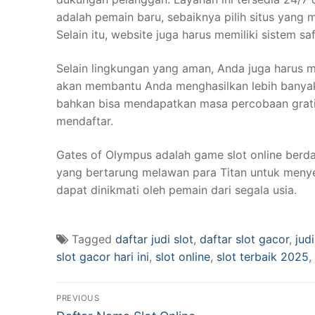
adalah pemain baru, sebaiknya pilih situs ya
Selain itu, website juga harus memiliki sistem s
Selain lingkungan yang aman, Anda juga harus m
akan membantu Anda menghasilkan lebih banya
bahkan bisa mendapatkan masa percobaan grat
mendaftar.
Gates of Olympus adalah game slot online berd
yang bertarung melawan para Titan untuk menyel
dapat dinikmati oleh pemain dari segala usia.
Tagged
daftar judi slot
,
daftar slot gacor
,
judi
slot gacor hari ini
,
slot online
,
slot terbaik 2025
,
Navigasi
PREVIOUS
Previous