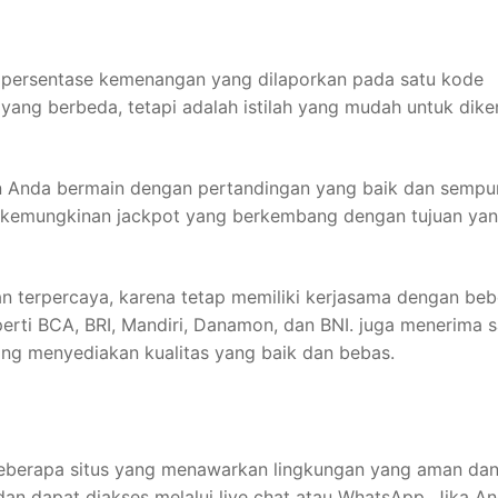
n persentase kemenangan yang dilaporkan pada satu kode
 yang berbeda, tetapi adalah istilah yang mudah untuk dike
n Anda bermain dengan pertandingan yang baik dan sempu
ab kemungkinan jackpot yang berkembang dengan tujuan ya
 terpercaya, karena tetap memiliki kerjasama dengan be
erti BCA, BRI, Mandiri, Danamon, dan BNI. juga menerima s
yang menyediakan kualitas yang baik dan bebas.
 beberapa situs yang menawarkan lingkungan yang aman da
dan dapat diakses melalui live chat atau WhatsApp. Jika A