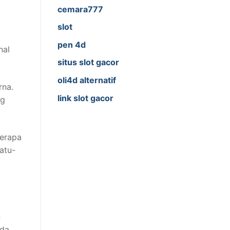
cemara777
slot
pen 4d
nal
situs slot gacor
oli4d alternatif
rna.
link slot gacor
ng
berapa
atu-
n
nda