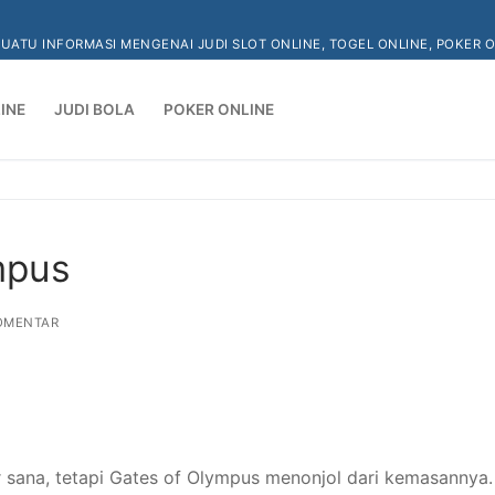
ATU INFORMASI MENGENAI JUDI SLOT ONLINE, TOGEL ONLINE, POKER O
INE
JUDI BOLA
POKER ONLINE
Cari:
mpus
OMENTAR
r sana, tetapi Gates of Olympus menonjol dari kemasannya.