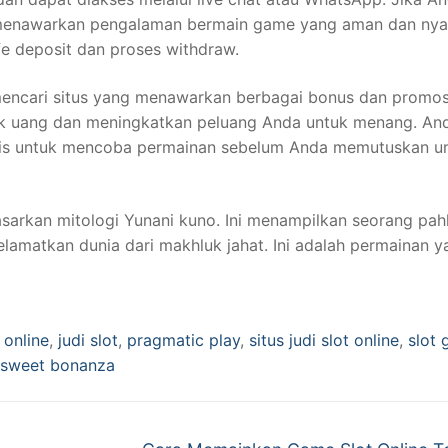
ng menawarkan pengalaman bermain game yang aman dan ny
afe deposit dan proses withdraw.
encari situs yang menawarkan berbagai bonus dan promosi.
k uang dan meningkatkan peluang Anda untuk menang. An
is untuk mencoba permainan sebelum Anda memutuskan u
asarkan mitologi Yunani kuno. Ini menampilkan seorang pa
amatkan dunia dari makhluk jahat. Ini adalah permainan y
 online
,
judi slot
,
pragmatic play
,
situs judi slot online
,
slot 
sweet bonanza
Next