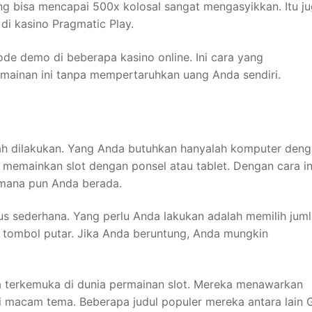
 bisa mencapai 500x kolosal sangat mengasyikkan. Itu j
di kasino Pragmatic Play.
e demo di beberapa kasino online. Ini cara yang
mainan ini tanpa mempertaruhkan uang Anda sendiri.
h dilakukan. Yang Anda butuhkan hanyalah komputer den
t memainkan slot dengan ponsel atau tablet. Dengan cara in
mana pun Anda berada.
us sederhana. Yang perlu Anda lakukan adalah memilih jum
 tombol putar. Jika Anda beruntung, Anda mungkin
a terkemuka di dunia permainan slot. Mereka menawarkan
 macam tema. Beberapa judul populer mereka antara lain 