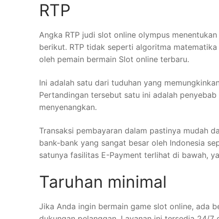
RTP
Angka RTP judi slot online olympus menentuka
berikut. RTP tidak seperti algoritma matematika
oleh pemain bermain Slot online terbaru.
Ini adalah satu dari tuduhan yang memungkinka
Pertandingan tersebut satu ini adalah penyeb
menyenangkan.
Transaksi pembayaran dalam pastinya mudah dan
bank-bank yang sangat besar oleh Indonesia sep
satunya fasilitas E-Payment terlihat di bawah, 
Taruhan minimal
Jika Anda ingin bermain game slot online, ada
dukungan pelanggan. Layanan ini tersedia 24/7 