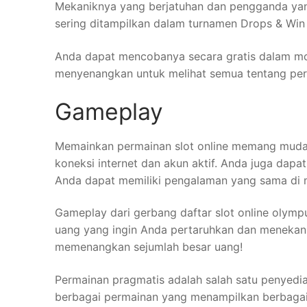
Mekaniknya yang berjatuhan dan pengganda yang
sering ditampilkan dalam turnamen Drops & Win 
Anda dapat mencobanya secara gratis dalam mod
menyenangkan untuk melihat semua tentang per
Gameplay
Memainkan permainan slot online memang muda
koneksi internet dan akun aktif. Anda juga dapa
Anda dapat memiliki pengalaman yang sama di 
Gameplay dari gerbang daftar slot online olymp
uang yang ingin Anda pertaruhkan dan menekan
memenangkan sejumlah besar uang!
Permainan pragmatis adalah salah satu penyedi
berbagai permainan yang menampilkan berbagai