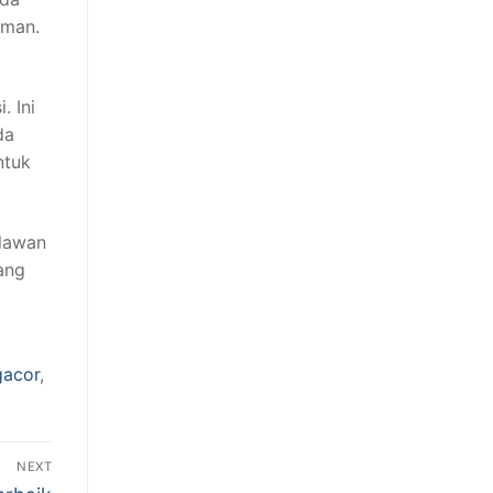
aman.
 Ini
da
ntuk
hlawan
ang
gacor
,
NEXT