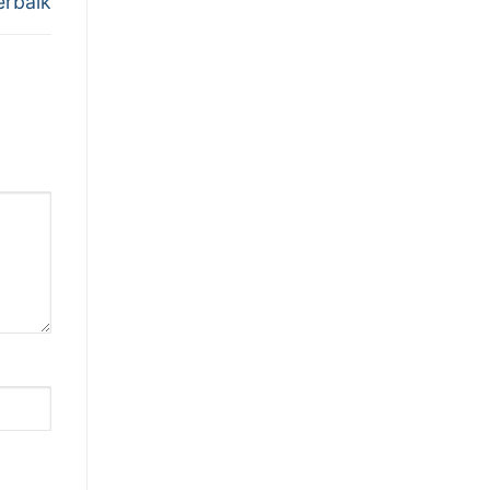
erbaik