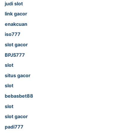
judi slot
link gacor
enakcuan
iso777
slot gacor
BPJS777
slot
situs gacor
slot
bebasbet88
slot
slot gacor
padi777