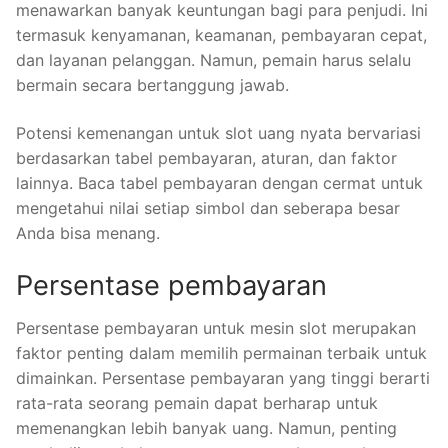
menawarkan banyak keuntungan bagi para penjudi. Ini
termasuk kenyamanan, keamanan, pembayaran cepat,
dan layanan pelanggan. Namun, pemain harus selalu
bermain secara bertanggung jawab.
Potensi kemenangan untuk slot uang nyata bervariasi
berdasarkan tabel pembayaran, aturan, dan faktor
lainnya. Baca tabel pembayaran dengan cermat untuk
mengetahui nilai setiap simbol dan seberapa besar
Anda bisa menang.
Persentase pembayaran
Persentase pembayaran untuk mesin slot merupakan
faktor penting dalam memilih permainan terbaik untuk
dimainkan. Persentase pembayaran yang tinggi berarti
rata-rata seorang pemain dapat berharap untuk
memenangkan lebih banyak uang. Namun, penting