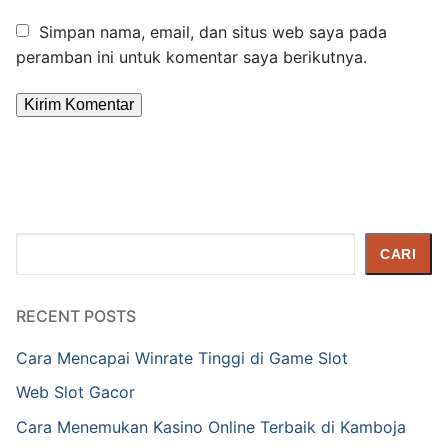
Simpan nama, email, dan situs web saya pada
peramban ini untuk komentar saya berikutnya.
Cari
CARI
RECENT POSTS
Cara Mencapai Winrate Tinggi di Game Slot
Web Slot Gacor
Cara Menemukan Kasino Online Terbaik di Kamboja