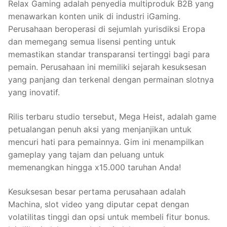
Relax Gaming adalah penyedia multiproduk B2B yang
menawarkan konten unik di industri iGaming.
Perusahaan beroperasi di sejumlah yurisdiksi Eropa
dan memegang semua lisensi penting untuk
memastikan standar transparansi tertinggi bagi para
pemain. Perusahaan ini memiliki sejarah kesuksesan
yang panjang dan terkenal dengan permainan slotnya
yang inovatif.
Rilis terbaru studio tersebut, Mega Heist, adalah game
petualangan penuh aksi yang menjanjikan untuk
mencuri hati para pemainnya. Gim ini menampilkan
gameplay yang tajam dan peluang untuk
memenangkan hingga x15.000 taruhan Anda!
Kesuksesan besar pertama perusahaan adalah
Machina, slot video yang diputar cepat dengan
volatilitas tinggi dan opsi untuk membeli fitur bonus.