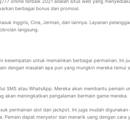
777 online terbaik 2021 adalah situs web yang menyediak
warkan berbagai bonus dan promosi.
asuk Inggris, Cina, Jerman, dan lainnya. Layanan pelangg
 obrolan langsung.
n kesempatan untuk memainkan berbagai permainan. Ini j
ain dengan masalah apa pun yang mungkin mereka temui s
alui SMS atau WhatsApp. Mereka akan membantu pemain u
ng akan meningkatkan pengalaman bermain game mereka.
suk permainan slot dan jackpot. Ini juga mudah digunakan
ma. Pemain dapat menyetor dan menarik uang dengan cara 