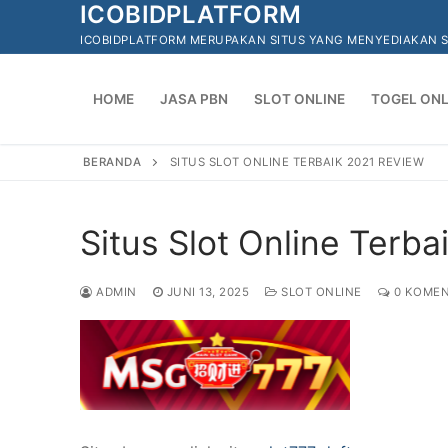
ICOBIDPLATFORM
Lompat
ke
ICOBIDPLATFORM MERUPAKAN SITUS YANG MENYEDIAKAN SU
konten
HOME
JASA PBN
SLOT ONLINE
TOGEL ONL
BERANDA
SITUS SLOT ONLINE TERBAIK 2021 REVIEW
Situs Slot Online Terb
ADMIN
JUNI 13, 2025
SLOT ONLINE
0 KOMEN