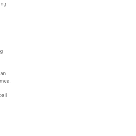
ang
ng
dan
emea.
ali