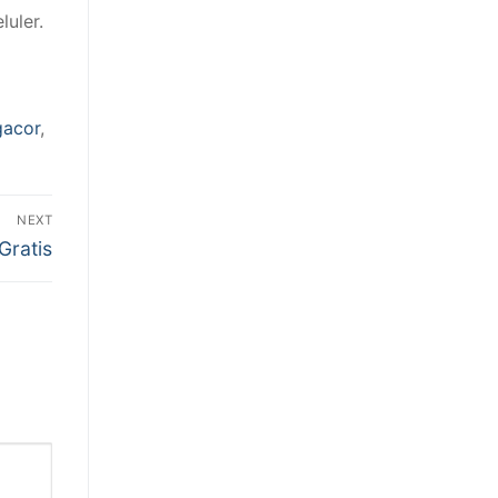
luler.
gacor
,
NEXT
Gratis