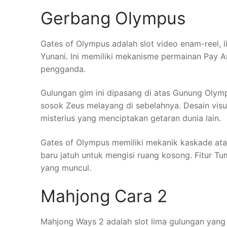
Gerbang Olympus
Gates of Olympus adalah slot video enam-reel, l
Yunani. Ini memiliki mekanisme permainan Pay A
pengganda.
Gulungan gim ini dipasang di atas Gunung Olympu
sosok Zeus melayang di sebelahnya. Desain visu
misterius yang menciptakan getaran dunia lain.
Gates of Olympus memiliki mekanik kaskade ata
baru jatuh untuk mengisi ruang kosong. Fitur T
yang muncul.
Mahjong Cara 2
Mahjong Ways 2 adalah slot lima gulungan yang 