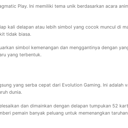
Pragmatic Play. Ini memiliki tema unik berdasarkan acara ani
tiap kali delapan atau lebih simbol yang cocok muncul di m
it tidak biasa.
geluarkan simbol kemenangan dan menggantinya dengan yan
aru yang terbentuk.
sung yang serba cepat dari Evolution Gaming. Ini adalah v
ruh dunia.
elesaikan dan dimainkan dengan delapan tumpukan 52 kartu
beri pemain banyak peluang untuk memenangkan taruhan 