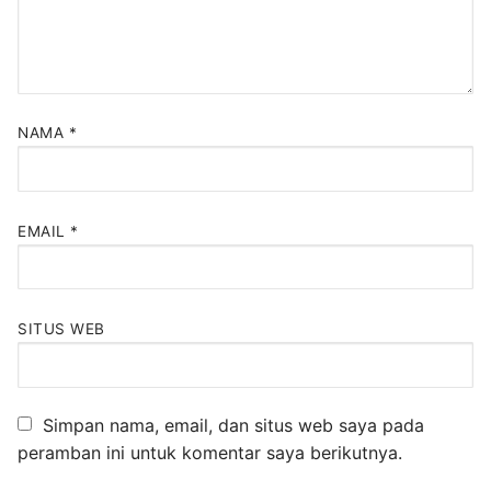
NAMA
*
EMAIL
*
SITUS WEB
Simpan nama, email, dan situs web saya pada
peramban ini untuk komentar saya berikutnya.