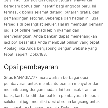
Selain itu, judi slot qris deposit juga menawarkan
beragam bonus dan insentif bagi anggota baru. Ini
termasuk bonus selamat datang, putaran gratis, dan
pertandingan setoran. Beberapa dari hadiah ini juga
tersedia di perangkat seluler. Hal ini membuat bermain
judi slot online menjadi lebih nyaman dan
menyenangkan. Anda bahkan dapat memenangkan
jackpot besar jika Anda membuat pilihan yang tepat.
Apalagi jika Anda bergabung dengan website yang
tepat, seperti Doku188.
Opsi pembayaran
Situs BAHAGIA777 menawarkan berbagai opsi
pembayaran untuk membantu pemain menyetor dan
menarik uang dengan mudah. Ini termasuk transfer
bank, kartu kredit, dan bahkan pembayaran telepon
seluler. Ini juga memiliki opsi obrolan langsung untuk
menjawab pertanyaan pemain. Dukungan