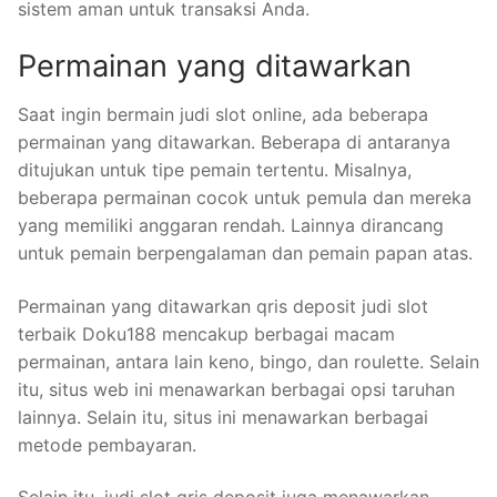
sistem aman untuk transaksi Anda.
Permainan yang ditawarkan
Saat ingin bermain judi slot online, ada beberapa
permainan yang ditawarkan. Beberapa di antaranya
ditujukan untuk tipe pemain tertentu. Misalnya,
beberapa permainan cocok untuk pemula dan mereka
yang memiliki anggaran rendah. Lainnya dirancang
untuk pemain berpengalaman dan pemain papan atas.
Permainan yang ditawarkan qris deposit judi slot
terbaik Doku188 mencakup berbagai macam
permainan, antara lain keno, bingo, dan roulette. Selain
itu, situs web ini menawarkan berbagai opsi taruhan
lainnya. Selain itu, situs ini menawarkan berbagai
metode pembayaran.