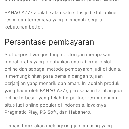
BAHAGIA777 adalah salah satu situs judi slot online
resmi dan terpercaya yang memenuhi segala
kebutuhan bettor.
Persentase pembayaran
Slot deposit via qris tanpa potongan merupakan
modal gratis yang dibutuhkan untuk bermain slot
online dan sebagai metode pembayaran judi di dunia.
It memungkinkan para pemain dengan tujuan
perjanjian yang menarik dan aman. Ini adalah produk
yang hadir oleh BAHAGIA777, perusahaan taruhan judi
online terbesar yang telah berpartner resmi dengan
situs judi online populer di Indonesia, layaknya
Pragmatic Play, PG Soft, dan Habanero.
Pemain tidak akan melangsung jumlah uang yang