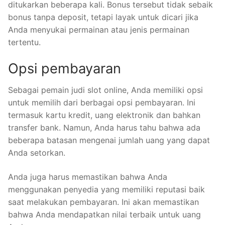
ditukarkan beberapa kali. Bonus tersebut tidak sebaik
bonus tanpa deposit, tetapi layak untuk dicari jika
Anda menyukai permainan atau jenis permainan
tertentu.
Opsi pembayaran
Sebagai pemain judi slot online, Anda memiliki opsi
untuk memilih dari berbagai opsi pembayaran. Ini
termasuk kartu kredit, uang elektronik dan bahkan
transfer bank. Namun, Anda harus tahu bahwa ada
beberapa batasan mengenai jumlah uang yang dapat
Anda setorkan.
Anda juga harus memastikan bahwa Anda
menggunakan penyedia yang memiliki reputasi baik
saat melakukan pembayaran. Ini akan memastikan
bahwa Anda mendapatkan nilai terbaik untuk uang