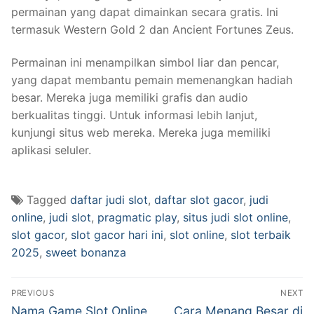
permainan yang dapat dimainkan secara gratis. Ini
termasuk Western Gold 2 dan Ancient Fortunes Zeus.
Permainan ini menampilkan simbol liar dan pencar,
yang dapat membantu pemain memenangkan hadiah
besar. Mereka juga memiliki grafis dan audio
berkualitas tinggi. Untuk informasi lebih lanjut,
kunjungi situs web mereka. Mereka juga memiliki
aplikasi seluler.
Tagged
daftar judi slot
,
daftar slot gacor
,
judi
online
,
judi slot
,
pragmatic play
,
situs judi slot online
,
slot gacor
,
slot gacor hari ini
,
slot online
,
slot terbaik
2025
,
sweet bonanza
Navigasi
PREVIOUS
NEXT
pos
Previous
Next
Nama Game Slot Online
Cara Menang Besar di