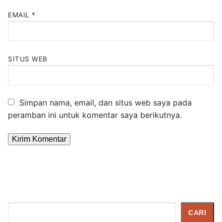
EMAIL
*
SITUS WEB
Simpan nama, email, dan situs web saya pada
peramban ini untuk komentar saya berikutnya.
Cari
CARI