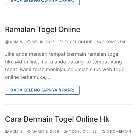
BACA SELENGKAPNYA %RARR;
Ramalan Togel Online
ADMIN
MEI 16, 2026
TOGEL ONLINE
0 KOMENTAR
Jika anda mencari tempat bermain ramalan togel
tikus4d online, maka anda datang ke tempat yang
tepat. Kami telah meninjau sejumlah situs web togel
online terkemuka,…
BACA SELENGKAPNYA %RARR;
Cara Bermain Togel Online Hk
ADMIN
MARET 8, 2026
TOGEL ONLINE
0 KOMENTAR