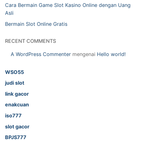
Cara Bermain Game Slot Kasino Online dengan Uang
Asli
Bermain Slot Online Gratis
RECENT COMMENTS
A WordPress Commenter
mengenai
Hello world!
WSO55
judi slot
link gacor
enakcuan
iso777
slot gacor
BPJS777