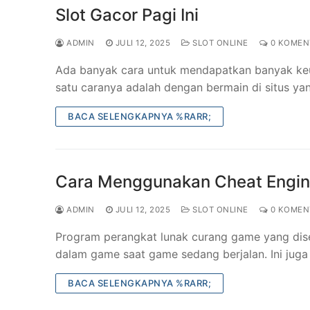
Slot Gacor Pagi Ini
ADMIN
JULI 12, 2025
SLOT ONLINE
0 KOMEN
Ada banyak cara untuk mendapatkan banyak keu
satu caranya adalah dengan bermain di situs 
BACA SELENGKAPNYA %RARR;
Cara Menggunakan Cheat Engine
ADMIN
JULI 12, 2025
SLOT ONLINE
0 KOMEN
Program perangkat lunak curang game yang di
dalam game saat game sedang berjalan. Ini ju
BACA SELENGKAPNYA %RARR;