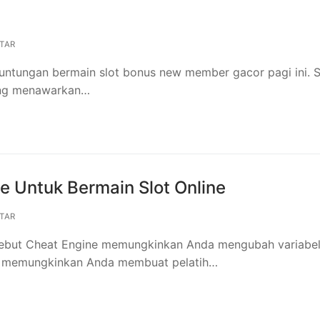
TAR
ntungan bermain slot bonus new member gacor pagi ini. S
yang menawarkan…
 Untuk Bermain Slot Online
TAR
sebut Cheat Engine memungkinkan Anda mengubah variabe
ga memungkinkan Anda membuat pelatih…