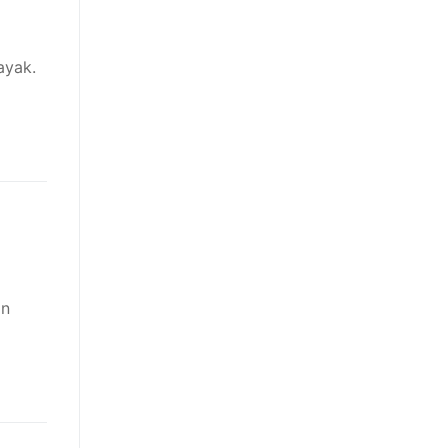
ayak.
an