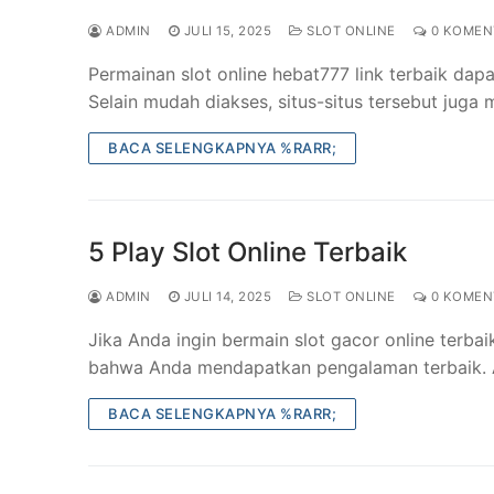
ADMIN
JULI 15, 2025
SLOT ONLINE
0 KOMEN
Permainan slot online hebat777 link terbaik dap
Selain mudah diakses, situs-situs tersebut ju
BACA SELENGKAPNYA %RARR;
5 Play Slot Online Terbaik
ADMIN
JULI 14, 2025
SLOT ONLINE
0 KOMEN
Jika Anda ingin bermain slot gacor online terbai
bahwa Anda mendapatkan pengalaman terbaik. 
BACA SELENGKAPNYA %RARR;