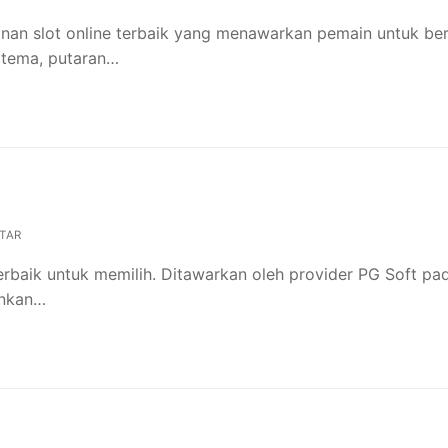
ainan slot online terbaik yang menawarkan pemain untuk be
 tema, putaran…
TAR
terbaik untuk memilih. Ditawarkan oleh provider PG Soft pa
inkan…