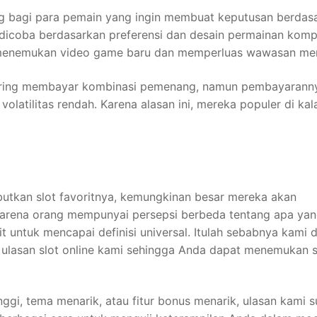
ing bagi para pemain yang ingin membuat keputusan berdas
dicoba berdasarkan preferensi dan desain permainan komp
menemukan video game baru dan memperluas wawasan me
h sering membayar kombinasi pemenang, namun pembayarann
olatilitas rendah. Karena alasan ini, mereka populer di ka
utkan slot favoritnya, kemungkinan besar mereka akan
karena orang mempunyai persepsi berbeda tentang apa ya
untuk mencapai definisi universal. Itulah sebabnya kami d
 ulasan slot online kami sehingga Anda dapat menemukan s
gi, tema menarik, atau fitur bonus menarik, ulasan kami 