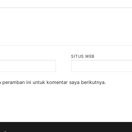
SITUS WEB
 peramban ini untuk komentar saya berikutnya.