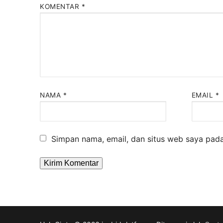
KOMENTAR
*
NAMA
*
EMAIL
*
Simpan nama, email, dan situs web saya pada