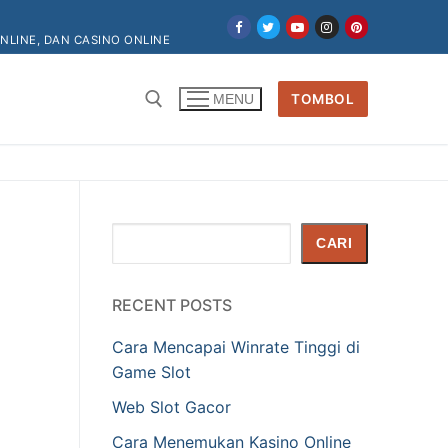
NLINE, DAN CASINO ONLINE
TOMBOL
MENU
Cari
CARI
RECENT POSTS
Cara Mencapai Winrate Tinggi di
Game Slot
Web Slot Gacor
Cara Menemukan Kasino Online