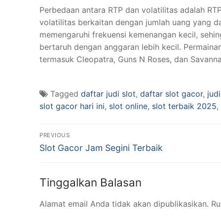
Perbedaan antara RTP dan volatilitas adalah 
volatilitas berkaitan dengan jumlah uang yang
memengaruhi frekuensi kemenangan kecil, sehin
bertaruh dengan anggaran lebih kecil. Permainan
termasuk Cleopatra, Guns N Roses, dan Savanna
Tagged
daftar judi slot
,
daftar slot gacor
,
judi
slot gacor hari ini
,
slot online
,
slot terbaik 2025
,
Navigasi
PREVIOUS
Previous
pos
Slot Gacor Jam Segini Terbaik
post:
Tinggalkan Balasan
Alamat email Anda tidak akan dipublikasikan.
Ru