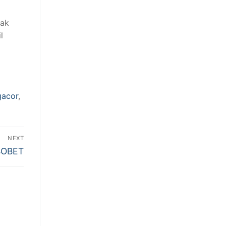
dak
l
gacor
,
NEXT
SBOBET