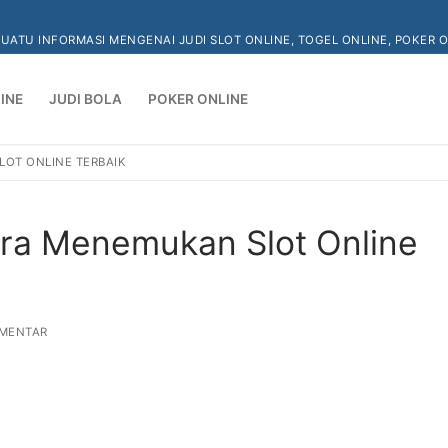
ATU INFORMASI MENGENAI JUDI SLOT ONLINE, TOGEL ONLINE, POKER O
INE
JUDI BOLA
POKER ONLINE
LOT ONLINE TERBAIK
Cari:
ara Menemukan Slot Online
MENTAR