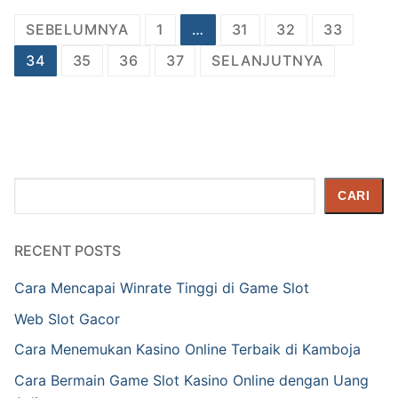
Paginasi
SEBELUMNYA
1
…
31
32
33
pos
34
35
36
37
SELANJUTNYA
Cari
CARI
RECENT POSTS
Cara Mencapai Winrate Tinggi di Game Slot
Web Slot Gacor
Cara Menemukan Kasino Online Terbaik di Kamboja
Cara Bermain Game Slot Kasino Online dengan Uang