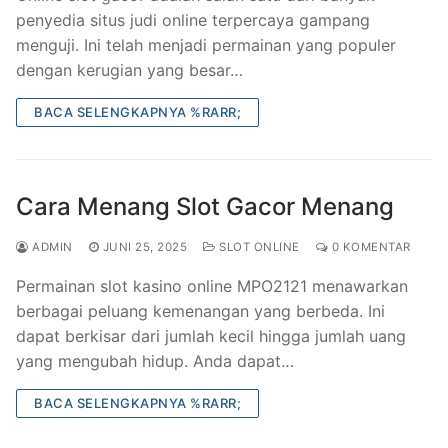
penyedia situs judi online terpercaya gampang
menguji. Ini telah menjadi permainan yang populer
dengan kerugian yang besar…
BACA SELENGKAPNYA %RARR;
Cara Menang Slot Gacor Menang
ADMIN
JUNI 25, 2025
SLOT ONLINE
0 KOMENTAR
Permainan slot kasino online MPO2121 menawarkan
berbagai peluang kemenangan yang berbeda. Ini
dapat berkisar dari jumlah kecil hingga jumlah uang
yang mengubah hidup. Anda dapat…
BACA SELENGKAPNYA %RARR;