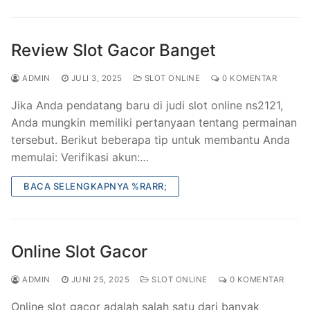
Review Slot Gacor Banget
ADMIN
JULI 3, 2025
SLOT ONLINE
0 KOMENTAR
Jika Anda pendatang baru di judi slot online ns2121,
Anda mungkin memiliki pertanyaan tentang permainan
tersebut. Berikut beberapa tip untuk membantu Anda
memulai: Verifikasi akun:…
BACA SELENGKAPNYA %RARR;
Online Slot Gacor
ADMIN
JUNI 25, 2025
SLOT ONLINE
0 KOMENTAR
Online slot gacor adalah salah satu dari banyak