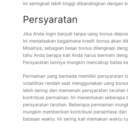
ini seringkali lebih tinggi dibandingkan dengan b
Persyaratan
Jika Anda ingin berjudi tanpa uang bonus depo
Ini menjelaskan bagaimana kredit bonus akan dik
Misalnya, sebagian besar bonus dilengkapi deng
tahu Anda berapa kali Anda harus bermain denga
Persyaratan lainnya mungkin mencakup batas 
Permainan yang berbeda memiliki persyaratan ta
volatilitas rendah saat menggunakan uang bonu
lebih sering dan memenuhi persyaratan taruhan l
kontribusi permainan. Ini menentukan seberapa 
persyaratan taruhan. Beberapa permainan mungki
mungkin memberikan kontribusi persentase dari t
batasan waktu. Ini sering kali memakan waktu tu