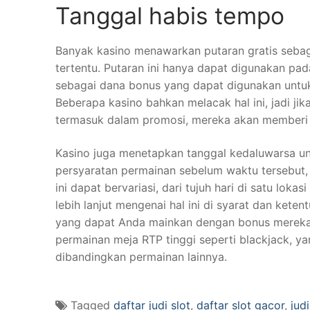
Tanggal habis tempo
Banyak kasino menawarkan putaran gratis sebag
tertentu. Putaran ini hanya dapat digunakan pa
sebagai dana bonus yang dapat digunakan untuk 
Beberapa kasino bahkan melacak hal ini, jadi 
termasuk dalam promosi, mereka akan memberi 
Kasino juga menetapkan tanggal kedaluwarsa unt
persyaratan permainan sebelum waktu tersebut
ini dapat bervariasi, dari tujuh hari di satu lok
lebih lanjut mengenai hal ini di syarat dan kete
yang dapat Anda mainkan dengan bonus mereka.
permainan meja RTP tinggi seperti blackjack, y
dibandingkan permainan lainnya.
Tagged
daftar judi slot
,
daftar slot gacor
,
judi