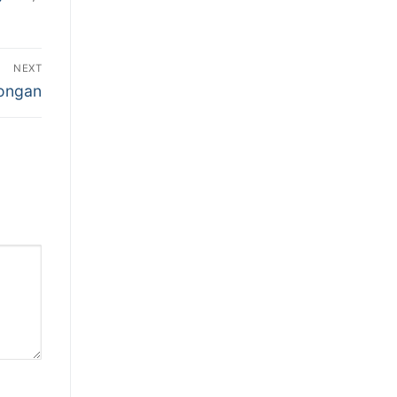
NEXT
tongan