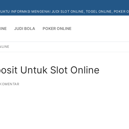
ATU INFORMASI MENGENAI JUDI SLOT ONLINE, TOGEL ONLINE, POKER O
INE
JUDI BOLA
POKER ONLINE
NLINE
Cari:
sit Untuk Slot Online
KOMENTAR