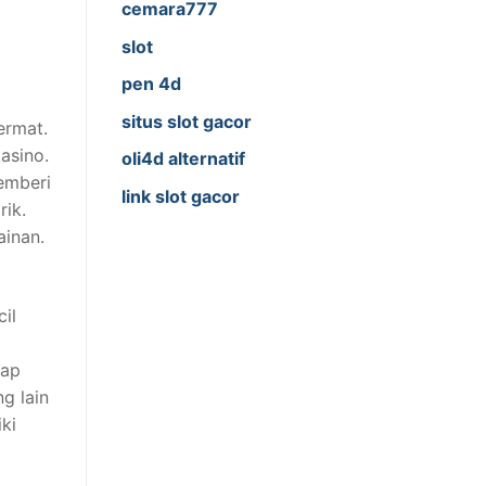
cemara777
slot
pen 4d
situs slot gacor
ermat.
asino.
oli4d alternatif
emberi
link slot gacor
ik.
inan.
il
dap
g lain
ki