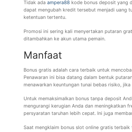
Tidak ada
ampera88
kode bonus deposit yang di
dapat mengubah kredit tersebut menjadi uang tu
ketentuan tertentu.
Promosi ini sering kali menyertakan putaran grat
ditambahkan ke akun utama pemain.
Manfaat
Bonus gratis adalah cara terbaik untuk mencoba
Penawaran ini bisa datang dalam bentuk putaran
menawarkan keuntungan tunai bebas risiko, jik
Untuk memaksimalkan bonus tanpa deposit Anda, p
mengurangi kerugian Anda dan meningkatkan f
persyaratan taruhan lebih cepat. Ini juga memba
Saat mengklaim bonus slot online gratis terbaik