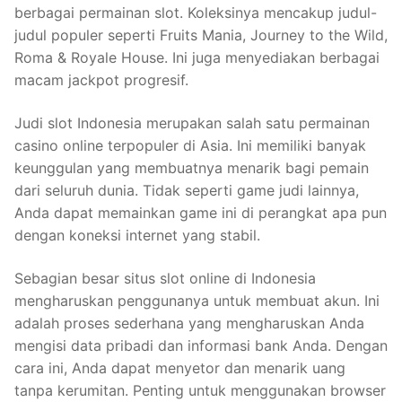
berbagai permainan slot. Koleksinya mencakup judul-
judul populer seperti Fruits Mania, Journey to the Wild,
Roma & Royale House. Ini juga menyediakan berbagai
macam jackpot progresif.
Judi slot Indonesia merupakan salah satu permainan
casino online terpopuler di Asia. Ini memiliki banyak
keunggulan yang membuatnya menarik bagi pemain
dari seluruh dunia. Tidak seperti game judi lainnya,
Anda dapat memainkan game ini di perangkat apa pun
dengan koneksi internet yang stabil.
Sebagian besar situs slot online di Indonesia
mengharuskan penggunanya untuk membuat akun. Ini
adalah proses sederhana yang mengharuskan Anda
mengisi data pribadi dan informasi bank Anda. Dengan
cara ini, Anda dapat menyetor dan menarik uang
tanpa kerumitan. Penting untuk menggunakan browser