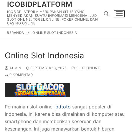
ICOBIDPLATFORM
Lompat
ke
ICOBIDPLATFORM MERUPAKAN SITUS YANG
MENYEDIAKAN SUATU INFORMASI MENGENAI JUDI
konten
SLOT ONLINE, TOGEL ONLINE, POKER ONLINE, DAN
CASINO ONLINE
BERANDA
ONLINE SLOT INDONESIA
Cari:
Online Slot Indonesia
ADMIN
SEPTEMBER 13, 2025
SLOT ONLINE
0 KOMENTAR
Permainan slot online
pdtoto
sangat populer di
Indonesia. Ini karena bisa dimainkan di komputer atau
smartphone dan memberikan keseruan dan
kesenangan. Ini juga menawarkan bentuk hiburan