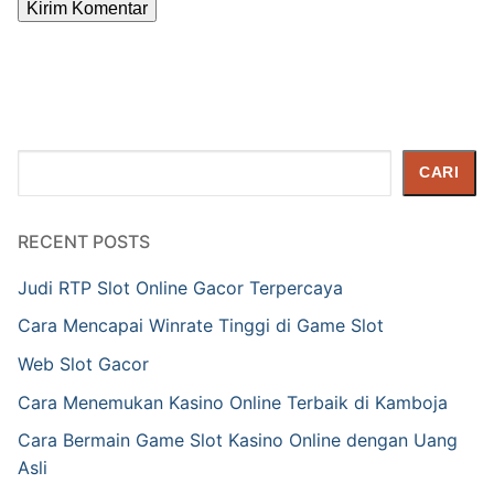
Cari
CARI
RECENT POSTS
Judi RTP Slot Online Gacor Terpercaya
Cara Mencapai Winrate Tinggi di Game Slot
Web Slot Gacor
Cara Menemukan Kasino Online Terbaik di Kamboja
Cara Bermain Game Slot Kasino Online dengan Uang
Asli