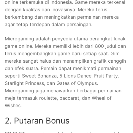
online terkemuka di Indonesia. Game mereka terkenal
dengan kualitas dan inovasinya. Mereka terus
berkembang dan meningkatkan permainan mereka
agar tetap terdepan dalam persaingan.
Microgaming adalah penyedia utama perangkat lunak
game online. Mereka memiliki lebih dari 800 judul dan
terus mengembangkan game baru setiap saat. Gim
mereka sangat halus dan menampilkan grafik canggih
dan efek suara. Pemain dapat menikmati permainan
seperti Sweet Bonanza, 5 Lions Dance, Fruit Party,
Starlight Princess, dan Gates of Olympus.
Microgaming juga menawarkan berbagai permainan
meja termasuk roulette, baccarat, dan Wheel of
Wishes.
2. Putaran Bonus