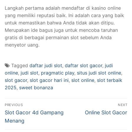
Langkah pertama adalah mendaftar di kasino online
yang memiliki reputasi baik. Ini adalah cara yang baik
untuk memastikan bahwa Anda tidak akan ditipu.
Merupakan ide bagus juga untuk mencoba taruhan
gratis di berbagai permainan slot sebelum Anda
menyetor uang.
Tagged
daftar judi slot
,
daftar slot gacor
,
judi
online
,
judi slot
,
pragmatic play
,
situs judi slot online
,
slot gacor
,
slot gacor hari ini
,
slot online
,
slot terbaik
2025
,
sweet bonanza
Navigasi
PREVIOUS
NEXT
pos
Previous
Next
Slot Gacor 4d Gampang
Online Slot Gacor
post:
post:
Menang