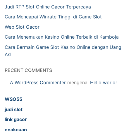
Judi RTP Slot Online Gacor Terpercaya
Cara Mencapai Winrate Tinggi di Game Slot
Web Slot Gacor
Cara Menemukan Kasino Online Terbaik di Kamboja
Cara Bermain Game Slot Kasino Online dengan Uang
Asli
RECENT COMMENTS
A WordPress Commenter
mengenai
Hello world!
WSO55
judi slot
link gacor
enakcuan