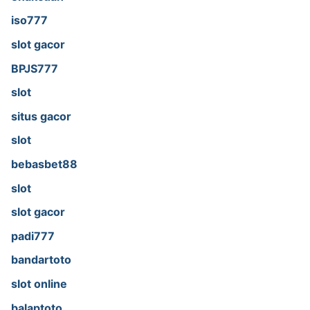
iso777
slot gacor
BPJS777
slot
situs gacor
slot
bebasbet88
slot
slot gacor
padi777
bandartoto
slot online
balaptoto