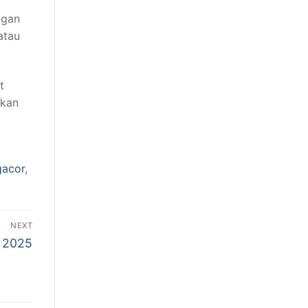
ngan
atau
t
akan
gacor
,
NEXT
r 2025