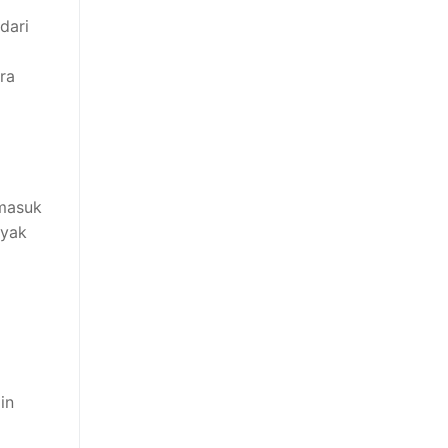
dari
ra
masuk
nyak
in