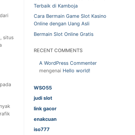
Terbaik di Kamboja
dari
Cara Bermain Game Slot Kasino
Online dengan Uang Asli
Bermain Slot Online Gratis
 situs
a
RECENT COMMENTS
A WordPress Commenter
mengenai
Hello world!
epada
WSO55
judi slot
anyak
link gacor
afik
enakcuan
iso777