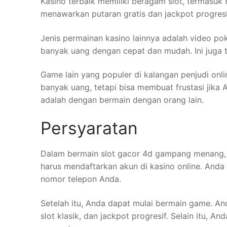
Kasino terbaik memiliki beragam slot, termasuk
menawarkan putaran gratis dan jackpot progresi
Jenis permainan kasino lainnya adalah video po
banyak uang dengan cepat dan mudah. Ini juga te
Game lain yang populer di kalangan penjudi onl
banyak uang, tetapi bisa membuat frustasi jika 
adalah dengan bermain dengan orang lain.
Persyaratan
Dalam bermain slot gacor 4d gampang menang, 
harus mendaftarkan akun di kasino online. And
nomor telepon Anda.
Setelah itu, Anda dapat mulai bermain game. And
slot klasik, dan jackpot progresif. Selain itu, A