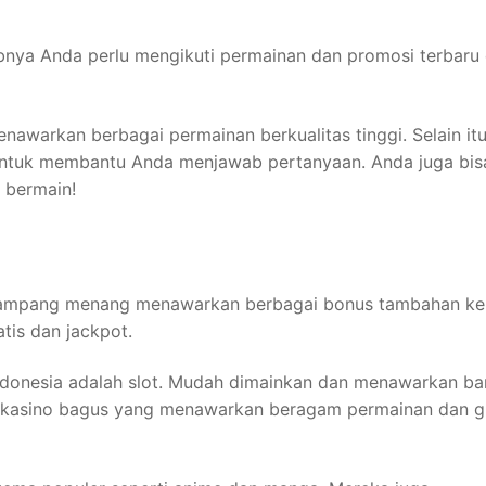
bnya Anda perlu mengikuti permainan dan promosi terbaru 
nawarkan berbagai permainan berkualitas tinggi. Selain itu,
 untuk membantu Anda menjawab pertanyaan. Anda juga bis
 bermain!
d gampang menang menawarkan berbagai bonus tambahan k
tis dan jackpot.
 Indonesia adalah slot. Mudah dimainkan dan menawarkan b
 kasino bagus yang menawarkan beragam permainan dan gr