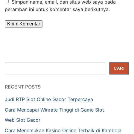
Simpan nama, email, dan situs web saya pada
peramban ini untuk komentar saya berikutnya.
Cari
CARI
RECENT POSTS
Judi RTP Slot Online Gacor Terpercaya
Cara Mencapai Winrate Tinggi di Game Slot
Web Slot Gacor
Cara Menemukan Kasino Online Terbaik di Kamboja