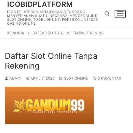
ICOBIDPLATFORM
Lompat
ke
ICOBIDPLATFORM MERUPAKAN SITUS YANG
MENYEDIAKAN SUATU INFORMASI MENGENAI JUDI
konten
SLOT ONLINE, TOGEL ONLINE, POKER ONLINE, DAN
CASINO ONLINE
BERANDA
DAFTAR SLOT ONLINE TANPA REKENING
Cari:
Daftar Slot Online Tanpa
Rekening
ADMIN
APRIL 3, 2026
SLOT ONLINE
0 KOMENTAR