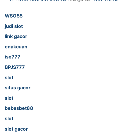
WSO55
judi slot
link gacor
enakcuan
iso777
BPJS777
slot
situs gacor
slot
bebasbet88
slot
slot gacor