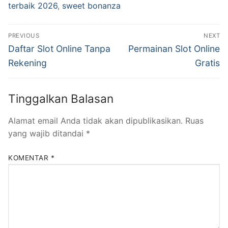
terbaik 2026
,
sweet bonanza
Navigasi
PREVIOUS
NEXT
pos
Previous
Next
Daftar Slot Online Tanpa
Permainan Slot Online
post:
post:
Rekening
Gratis
Tinggalkan Balasan
Alamat email Anda tidak akan dipublikasikan.
Ruas
yang wajib ditandai
*
KOMENTAR
*