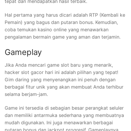
tepat dan mendapatkan hasil terbaik.
Hal pertama yang harus dicari adalah RTP (Kembali ke
Pemain) yang bagus dan putaran bonus. Kemudian,
coba temukan kasino online yang menawarkan
pengalaman bermain game yang aman dan terjamin.
Gameplay
Jika Anda mencari game slot baru yang menarik,
hacker slot gacor hari ini adalah pilihan yang tepat!
Gim daring yang menyenangkan ini penuh dengan
berbagai fitur unik yang akan membuat Anda terhibur
selama berjam-jam.
Game ini tersedia di sebagian besar perangkat seluler
dan memiliki antarmuka sederhana yang membuatnya
mudah digunakan. Ini juga menawarkan berbagai
putaran bonus dan jackpot progresif. Gameplaynya