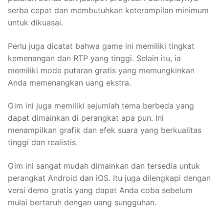
serba cepat dan membutuhkan keterampilan minimum
untuk dikuasai.
Perlu juga dicatat bahwa game ini memiliki tingkat
kemenangan dan RTP yang tinggi. Selain itu, ia
memiliki mode putaran gratis yang memungkinkan
Anda memenangkan uang ekstra.
Gim ini juga memiliki sejumlah tema berbeda yang
dapat dimainkan di perangkat apa pun. Ini
menampilkan grafik dan efek suara yang berkualitas
tinggi dan realistis.
Gim ini sangat mudah dimainkan dan tersedia untuk
perangkat Android dan iOS. Itu juga dilengkapi dengan
versi demo gratis yang dapat Anda coba sebelum
mulai bertaruh dengan uang sungguhan.