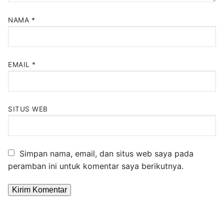
NAMA
*
EMAIL
*
SITUS WEB
Simpan nama, email, dan situs web saya pada
peramban ini untuk komentar saya berikutnya.