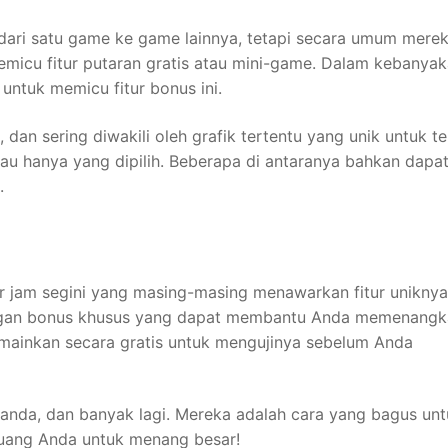
i dari satu game ke game lainnya, tetapi secara umum mere
cu fitur putaran gratis atau mini-game. Dalam kebanya
ntuk memicu fitur bonus ini.
, dan sering diwakili oleh grafik tertentu yang unik untuk t
au hanya yang dipilih. Beberapa di antaranya bahkan dapa
.
r jam segini yang masing-masing menawarkan fitur uniknya
dengan bonus khusus yang dapat membantu Anda memenang
imainkan secara gratis untuk mengujinya sebelum Anda
anda, dan banyak lagi. Mereka adalah cara yang bagus unt
uang Anda untuk menang besar!