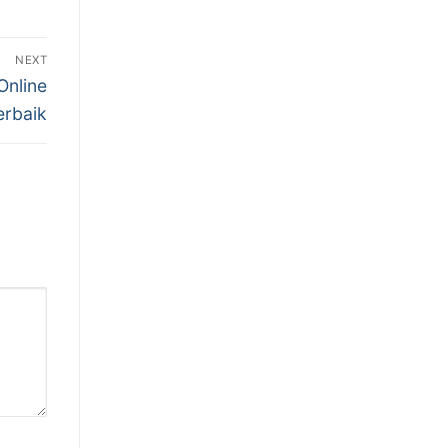
NEXT
Online
erbaik