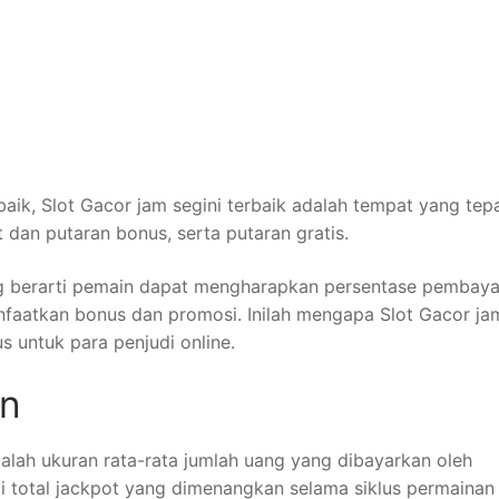
aik, Slot Gacor jam segini terbaik adalah tempat yang tep
dan putaran bonus, serta putaran gratis.
ang berarti pemain dapat mengharapkan persentase pembay
anfaatkan bonus dan promosi. Inilah mengapa Slot Gacor ja
s untuk para penjudi online.
an
alah ukuran rata-rata jumlah uang yang dibayarkan oleh
i total jackpot yang dimenangkan selama siklus permainan