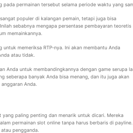
ang pada permainan tersebut selama periode waktu yang sa
angat populer di kalangan pemain, tetapi juga bisa
Inilah sebabnya mengapa persentase pembayaran teoretis 
elum memainkannya.
ing untuk memeriksa RTP-nya. Ini akan membantu Anda
nda atau tidak.
n Anda untuk membandingkannya dengan game serupa lai
ang seberapa banyak Anda bisa menang, dan itu juga akan
 anggaran Anda.
ot yang paling penting dan menarik untuk dicari. Mereka
am permainan slot online tanpa harus berbaris di payline.
r atau pengganda.