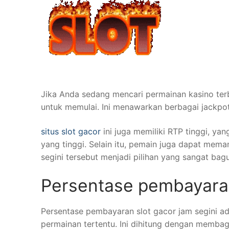
Jika Anda sedang mencari permainan kasino terb
untuk memulai. Ini menawarkan berbagai jackpot 
situs slot gacor
ini juga memiliki RTP tinggi, y
yang tinggi. Selain itu, pemain juga dapat mem
segini tersebut menjadi pilihan yang sangat bagu
Persentase pembayar
Persentase pembayaran slot gacor jam segini ad
permainan tertentu. Ini dihitung dengan membag