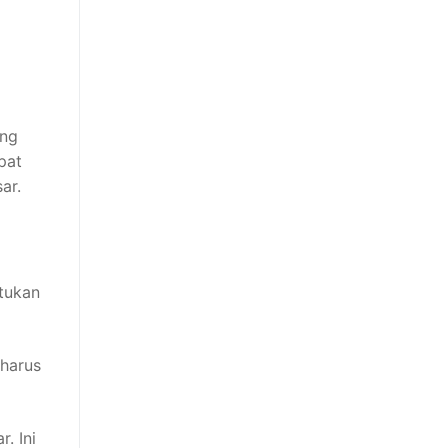
ang
pat
ar.
ntukan
 harus
. Ini